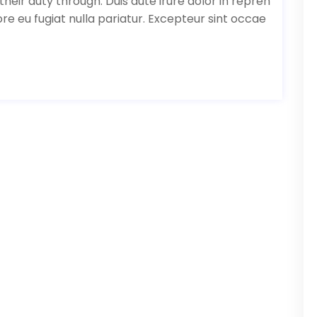
their duty through. Duis aute irure dolor in repreh
ore eu fugiat nulla pariatur. Excepteur sint occae