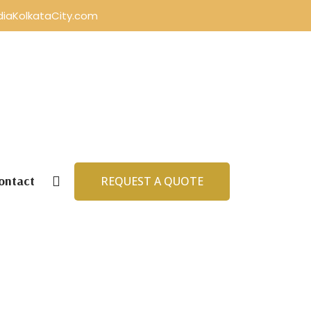
diaKolkataCity.com
ontact
REQUEST A QUOTE