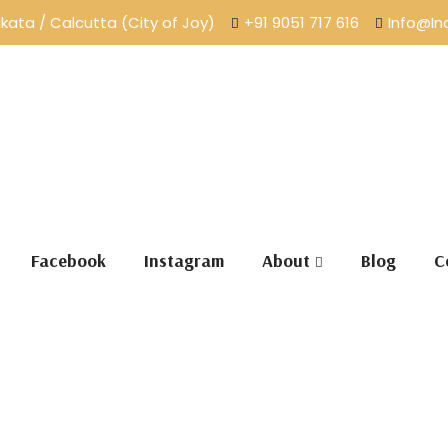
lkata / Calcutta (City of Joy)
+91 9051 717 616
Info@In
Facebook
Instagram
About
Blog
C