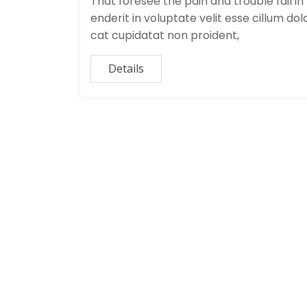
That foresee the pain and trouble fail in 
enderit in voluptate velit esse cillum dol
cat cupidatat non proident,
Details