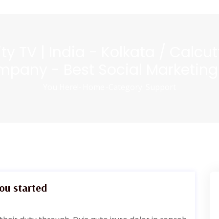
y TV | India - Kolkata / Calcutt
ompany - Best Social Marketin
You Here!-
Home
-
Category: Support
you started