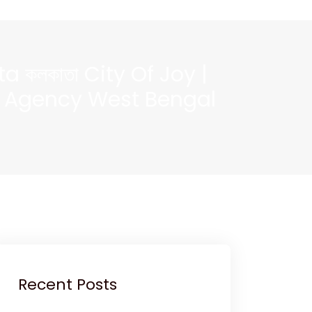
a কলকাতা City Of Joy |
g Agency West Bengal
Recent Posts