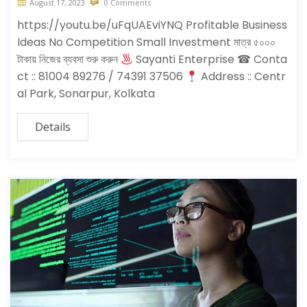
August 17, 2023
0 Comments
https://youtu.be/uFqUAEviYNQ Profitable Business
Ideas No Competition Small Investment মাত্র ৫০০০
টাকায় নিজের ব্যবসা শুরু করুন
Sayanti Enterprise ☎ Conta
ct :: 81004 89276 / 74391 37506
Address :: Centr
al Park, Sonarpur, Kolkata
Details